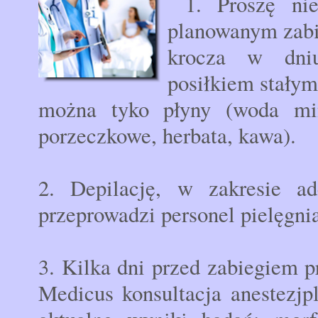
1. Proszę ni
planowanym zabi
krocza w dniu
posiłkiem stały
można tyko płyny (woda min
porzeczkowe, herbata, kawa).
2. Depilację, w zakresie a
przeprowadzi personel pielęgnia
3. Kilka dni przed zabiegiem 
Medicus konsultacja anestezjp