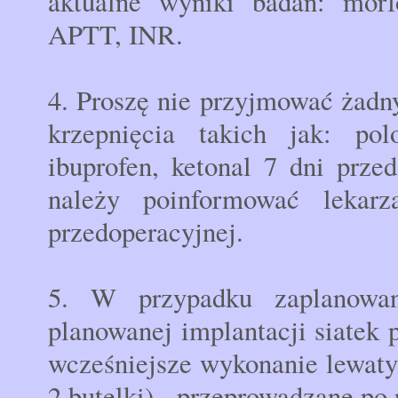
aktualne wyniki badań: morf
APTT, INR.
4. Proszę nie przyjmować żad
krzepnięcia takich jak: polo
ibuprofen, ketonal 7 dni prz
należy poinformować lekarza
przedoperacyjnej.
5. W przypadku zaplanowan
planowanej implantacji siatek
wcześniejsze wykonanie lewat
2 butelki) - przeprowadzane po 